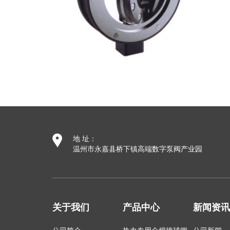
地 址：
温州市永嘉县桥下镇高端数字泵阀产业园
关于我们
产品中心
新闻资讯