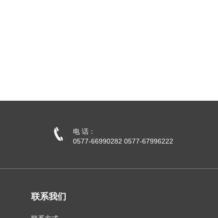
电 话：
0577-66990282 0577-67996222
联系我们