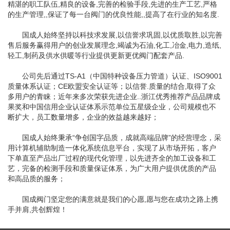
精湛的职工队伍,精良的设备,完善的检验手段,先进的生产工艺,严格
的生产管理,,保证了每一台阀门的优良性能,,提高了在行业的知名度.
国成人始终坚持以科技求发展,以信誉求巩固,以优质取胜,以完善
售后服务赢得用户的创业发展理念,竭诚为石油,化工,冶金,电力,造纸,
轻工,制药及供水供暖等行业提供更新更优阀门配套产品.
公司先后通过TS-A1（中国特种设备压力管道）认证、ISO9001
质量体系认证；CE欧盟安全认证等；以信誉.质量的结合,取得了众
多用户的青睐；近年来多次荣获先进企业..浙江优秀推荐产品品牌成
果奖和中国信用企业认证体系示范单位五星级企业，公司规模也不
断扩大，员工数量增多，企业的效益越来越好；
国成人始终秉承“争创国字品质，成就高端品牌”的经营理念，采
用计算机辅助制造一体化系统信息平台，实现了从市场开拓，客户
下单直至产品出厂过程的现代化管理，以先进齐全的加工设备和工
艺，完备的检测手段和质量保证体系，为广大用户提供优质的产品
和高品质的服务；
国成阀门坚定您的满意就是我们的心愿,愿与您在成功之路上携
手并肩,共创辉煌！