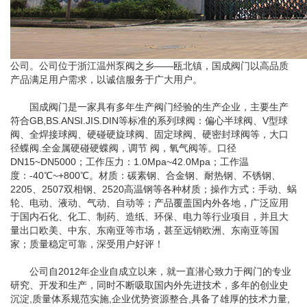
公司。公司位于浙江温州泵阀之乡——瓯北镇，国成阀门以高品质
产品满足用户需求，以诚信服务于广大用户。
国成阀门是一家具有多年生产阀门经验的生产企业，主要生产
符合GB,BS.ANSI.JIS.DIN等标准的系列球阀：偏心半球阀、V型球
阀、全焊接球阀、硬碰硬旋球阀、固定球阀、硬密封球阀等，大口
径蝶阀.全金属硬碰硬蝶阀，调节 阀，氧气阀等。口径
DN15~DN5000；工作压力：1.0Mpa~42.0Mpa；工作温
度：-40℃~+800℃。材质：碳素钢、合金钢、耐热钢、不锈钢、
2205、2507双相钢、2520高温钢等各种材质；操作方式：手动、蜗
轮、电动、液动、气动、自动等；产品覆盖国内外各地，广泛应用
于国内石化、化工、制药、造纸、环保、电力等行业项目，并且大
量出口欧美、中东、东南亚等市场，甚至远销欧洲、东南亚等国
家；质量稳定可靠，深受用户好评！
公司自2012年企业自成立以来，就一直潜心致力于阀门的专业
研究、开发和生产，同时不断吸取国内外先进技术，多年的创业史
沉淀,质量体系规范实施,企业优势资源整合,具备了雄厚的技术力量,