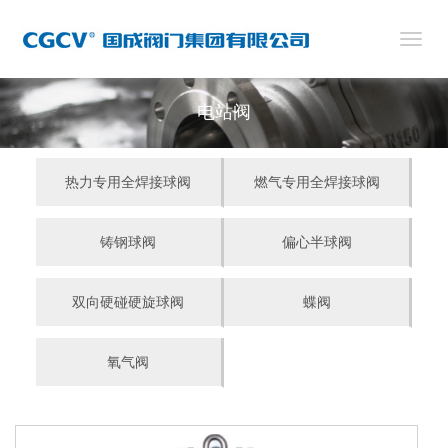
切
换
导
航
电站阀
热力专用全焊接球阀
燃气专用全焊接球阀
铸钢球阀
偏心半球阀
双向硬碰硬旋球阀
蝶阀
氧气阀