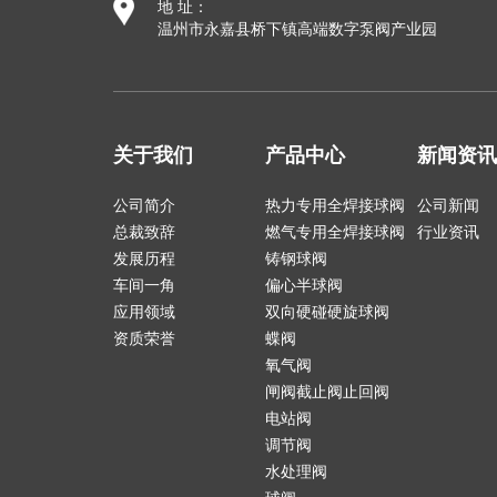
地 址：
温州市永嘉县桥下镇高端数字泵阀产业园
关于我们
产品中心
新闻资讯
公司简介
热力专用全焊接球阀
公司新闻
总裁致辞
燃气专用全焊接球阀
行业资讯
发展历程
铸钢球阀
车间一角
偏心半球阀
应用领域
双向硬碰硬旋球阀
资质荣誉
蝶阀
氧气阀
闸阀截止阀止回阀
电站阀
调节阀
水处理阀