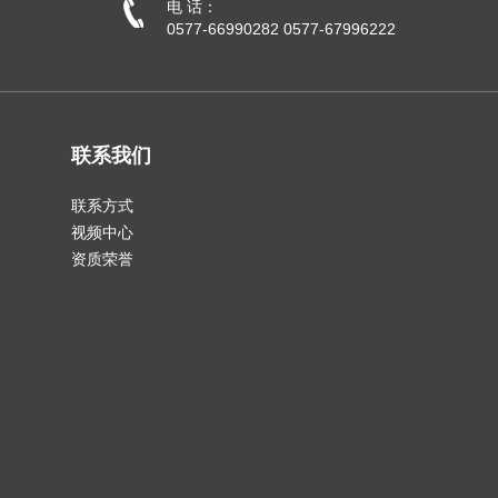
电 话：
0577-66990282 0577-67996222
联系我们
联系方式
视频中心
资质荣誉