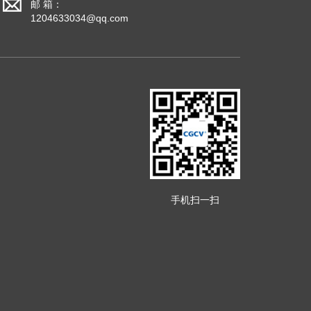
邮 箱：
1204633034@qq.com
手机扫一扫